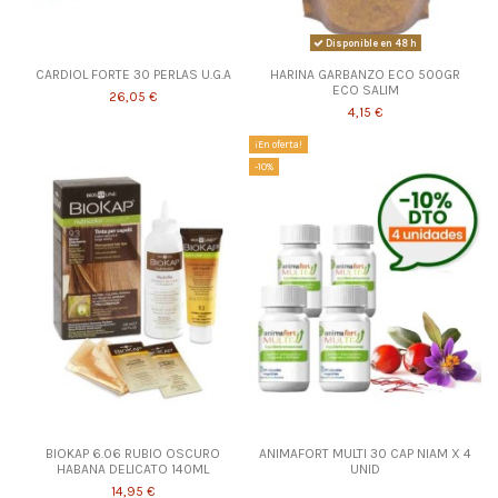
Disponible en 48 h
CARDIOL FORTE 30 PERLAS U.G.A
HARINA GARBANZO ECO 500GR
ECO SALIM
26,05 €
4,15 €
¡En oferta!
-10%
BIOKAP 6.06 RUBIO OSCURO
ANIMAFORT MULTI 30 CAP NIAM X 4
HABANA DELICATO 140ML
UNID
14,95 €