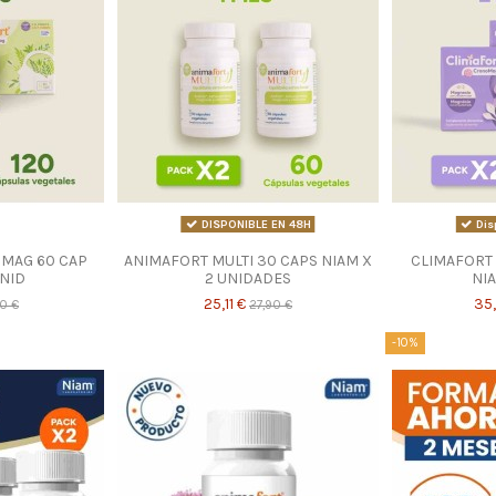
DISPONIBLE EN 48H
Dis
MAG 60 CAP
ANIMAFORT MULTI 30 CAPS NIAM X
CLIMAFORT
UNID
2 UNIDADES
NIA
25,11 €
35
0 €
27,90 €
-10%