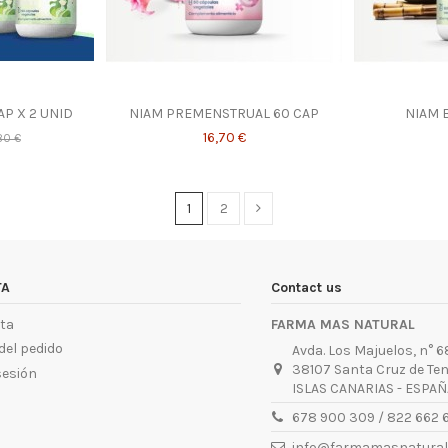
AP X 2 UNID
NIAM PREMENSTRUAL 60 CAP
NIAM 
16,70 €
80 €
1
2
TA
Contact us
ta
FARMA MAS NATURAL
del pedido
Avda. Los Majuelos, n° 68
38107 Santa Cruz de Ten
sesión
ISLAS CANARIAS - ESPAÑ
678 900 309 / 822 662 
info@farmamasnatural