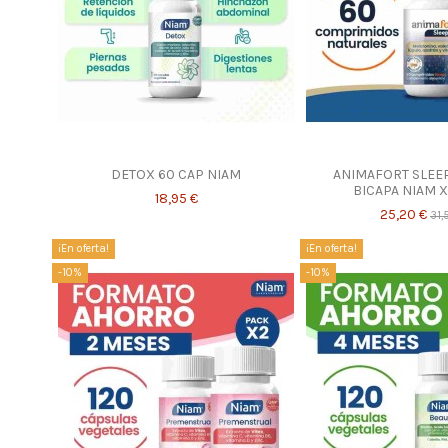
DETOX 60 CAP NIAM
ANIMAFORT SLEE
BICAPA NIAM X
18,95 €
25,20 €
31,
¡En oferta!
¡En oferta!
-10%
-10%