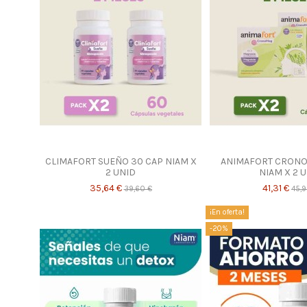
CLIMAFORT SUEÑO 30 CAP NIAM X
ANIMAFORT CRONO
2 UNID
NIAM X 2 
35,64 €
41,31 €
39,60 €
45,9
¡En oferta!
-20%