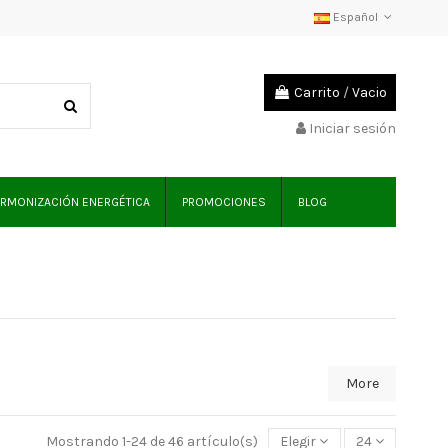
Español
Carrito
/
Vacio
Iniciar sesión
RMONIZACIÓN ENERGÉTICA
PROMOCIONES
BLOG
More
Mostrando 1-24 de 46 artículo(s)
Elegir
24