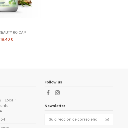
BEAUTY 60 CAP
18,40 €
Follow us
 - Local 1
erife
Newsletter
A
654
.com