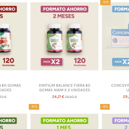
-10%
N 60 GOMAS
EMITIUM BALANCE FIBRA 60
CONCEVIT
IDADES
GOMAS NIAM X 2 UNIDADES
U
24,21 €
29,
70 €
26,90 €
-10%
-8%