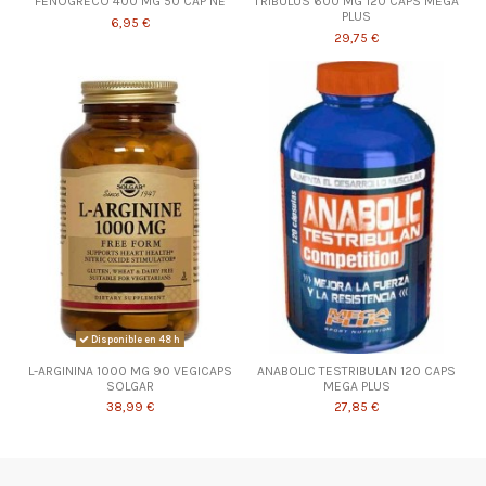
FENOGRECO 400 MG 50 CAP NE
TRIBULUS 600 MG 120 CAPS MEGA
PLUS
6,95 €
29,75 €
Disponible en 48 h
L-ARGININA 1000 MG 90 VEGICAPS
ANABOLIC TESTRIBULAN 120 CAPS
SOLGAR
MEGA PLUS
38,99 €
27,85 €