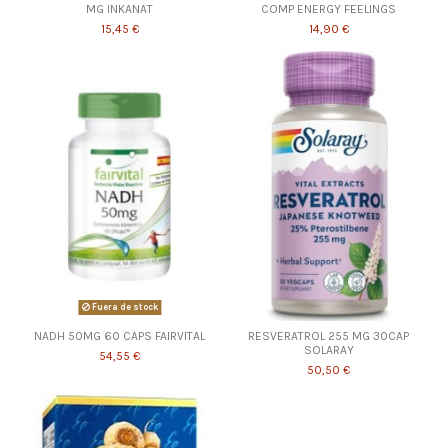
MG INKANAT
COMP ENERGY FEELINGS
15,45 €
14,90 €
Fuera de stock
NADH 50MG 60 CAPS FAIRVITAL
RESVERATROL 255 MG 30CAP
SOLARAY
54,55 €
50,50 €