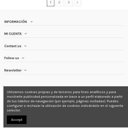
1
2
3
INFORMACIÓN
MI CUENTA
Contact us
Follow us
Newsletter
Utilizamos cookies propias y de terceros para fines analíticos y para
mostrarte publicidad personalizada en base a un perfil elaborado a partir
de tus hábitos de navegación (por ejemplo, páginas visitadas). Puedes
configurar o rechazar la utilización de cookies indicándolo en el siguiente
Copyright © 2025 Farma Mas Natural | Desarrollado por
SoyDigital Network,
selector:
S.L.U.
Accept
Todos los derechos reservados
Aviso Legal
|
Política de Cookies
|
Política
de Privacidad