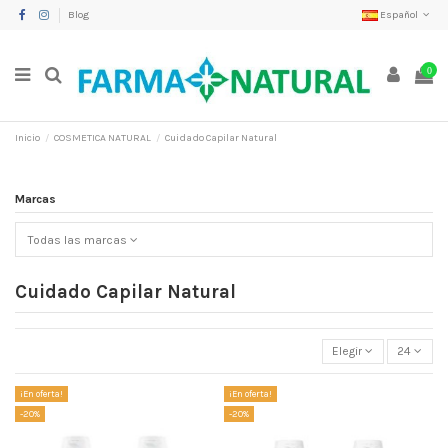
Blog
Español
0
Inicio
COSMETICA NATURAL
Cuidado Capilar Natural
Marcas
Todas las marcas
Cuidado Capilar Natural
Elegir
24
¡En oferta!
¡En oferta!
-20%
-20%