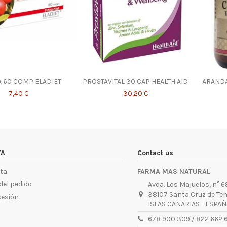
 60 COMP ELADIET
PROSTAVITAL 30 CAP HEALTH AID
ARANDA
7,40 €
30,20 €
TA
Contact us
ta
FARMA MAS NATURAL
del pedido
Avda. Los Majuelos, n° 68
38107 Santa Cruz de Ten
sesión
ISLAS CANARIAS - ESPAÑ
678 900 309 / 822 662 