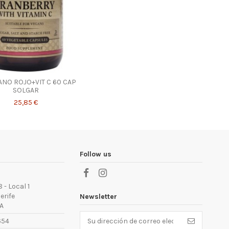
NO ROJO+VIT C 60 CAP
SOLGAR
25,85 €
Follow us
 - Local 1
erife
Newsletter
A
654