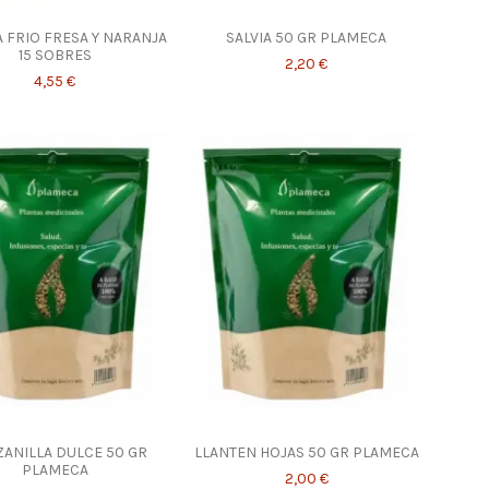
A FRIO FRESA Y NARANJA
SALVIA 50 GR PLAMECA
15 SOBRES
2,20 €
4,55 €
ANILLA DULCE 50 GR
LLANTEN HOJAS 50 GR PLAMECA
PLAMECA
2,00 €