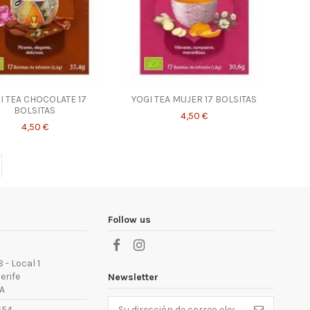
I TEA CHOCOLATE 17
YOGI TEA MUJER 17 BOLSITAS
BOLSITAS
4,50 €
4,50 €
Follow us
 - Local 1
erife
Newsletter
A
654