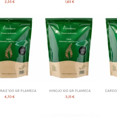
2,55 €
1,65 €
 RAIZ 100 GR PLAMECA
HINOJO 100 GR PLAMECA
CARDO
4,70 €
3,15 €