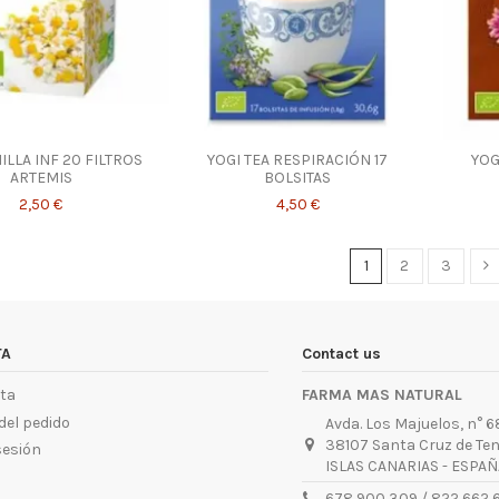
LLA INF 20 FILTROS
YOGI TEA RESPIRACIÓN 17
YOG
ARTEMIS
BOLSITAS
2,50 €
4,50 €
1
2
3
TA
Contact us
ta
FARMA MAS NATURAL
del pedido
Avda. Los Majuelos, n° 68
38107 Santa Cruz de Ten
sesión
ISLAS CANARIAS - ESPAÑ
678 900 309 / 822 662 