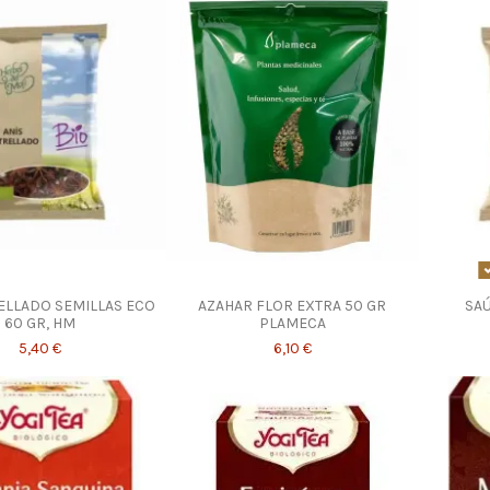
ELLADO SEMILLAS ECO
AZAHAR FLOR EXTRA 50 GR
SA
60 GR, HM
PLAMECA
5,40 €
6,10 €