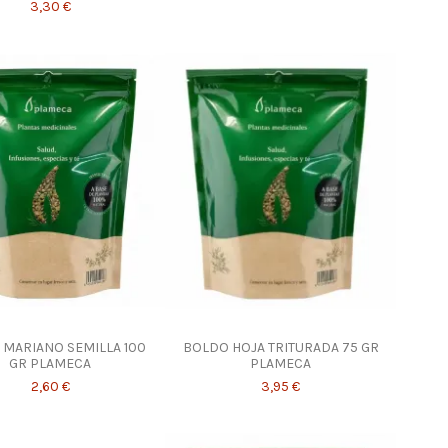
3,30 €
 MARIANO SEMILLA 100
BOLDO HOJA TRITURADA 75 GR
GR PLAMECA
PLAMECA
2,60 €
3,95 €