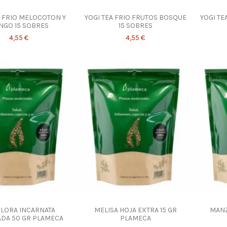
A FRIO MELOCOTON Y
YOGI TEA FRIO FRUTOS BOSQUE
YOGI TE
NGO 15 SOBRES
15 SOBRES
4,55 €
4,55 €
FLORA INCARNATA
MELISA HOJA EXTRA 15 GR
MANZ
ADA 50 GR PLAMECA
PLAMECA