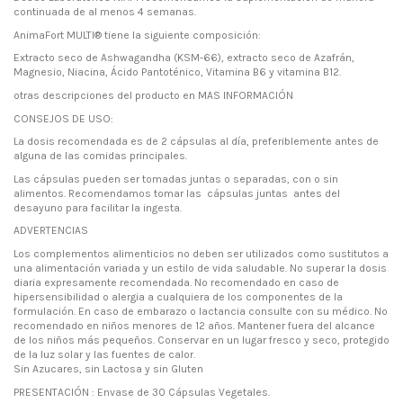
continuada de al menos
4 semanas.
AnimaFort MULTI®
tiene la siguiente composición:
Extracto seco de Ashwagandha (KSM-66), extracto seco de Azafrán,
Magnesio, Niacina, Ácido Pantoténico, Vitamina B6 y vitamina B12.
otras descripciones del producto en MAS INFORMACIÓN
CONSEJOS DE USO:
La dosis recomendada es de 2 cápsulas al día, preferiblemente antes de
alguna de las comidas principales.
Las cápsulas pueden ser tomadas juntas o separadas, con o sin
alimentos. Recomendamos tomar las cápsulas juntas antes del
desayuno para facilitar la ingesta.
ADVERTENCIAS
Los complementos alimenticios no deben ser utilizados como sustitutos a
una alimentación variada y un estilo de vida saludable. No superar la dosis
diaria expresamente recomendada. No recomendado en caso de
hipersensibilidad o alergia a cualquiera de los componentes de la
formulación. En caso de embarazo o lactancia consulte con su médico. No
recomendado en niños menores de 12 años. Mantener fuera del alcance
de los niños más pequeños. Conservar en un lugar fresco y seco, protegido
de la luz solar y las fuentes de calor.
Sin Azucares, sin Lactosa y sin Gluten
PRESENTACIÓN : Envase de 30 Cápsulas Vegetales.