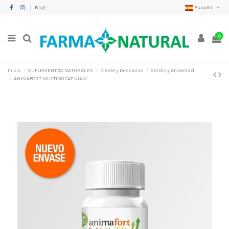
Blog
Español
0
Inicio
SUPLEMENTOS NATURALES
Mente y Descanso
Estrés y Ansiedad
ANIMAFORT MULTI 30 CAP NIAM