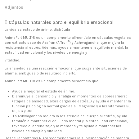
Adjuntos
Cápsulas naturales para el equilibrio emocional
La vida es estado de ánimo, disfrútala
AnimaFort MULTI®
es un complemento alimenticio en cápsulas vegetales
®
con extracto seco de Azafrán (
Affron
) y Ashwagandha
, que
mejora la
resistencia al estrés
. Además,
ayuda a mantener el equilibrio mental
, la
estabilidad emocional y los niveles de energía y
vitalidad.
La ansiedad es una
reacción emocional
que surge ante situaciones de
alarma, ambiguas o de resultado incierto.
AnimaFort MULTI®
es un complemento alimenticio que:
Ayuda a mejorar el estado de ánimo
.
Disminuye el cansancio y la fatiga
en momentos de sobreesfuerzo
(etapas de ansiedad, altas cargas de estrés…) y ayuda a mantener la
función psicológica normal gracias al
Magnesio y a las vitaminas B3,
B5, B6 y B12
.
La
Ashwagandha
mejora la
resistencia del cuerpo al estrés
, ayuda
también a mantener el
equilibrio mental
y la estabilidad emocional,
favorece el aprendizaje y la memoria y te ayuda a mantener los
niveles de
energía y vitalidad.
Desde
Laboratorios NIAM
recomendamos la suplementación de manera