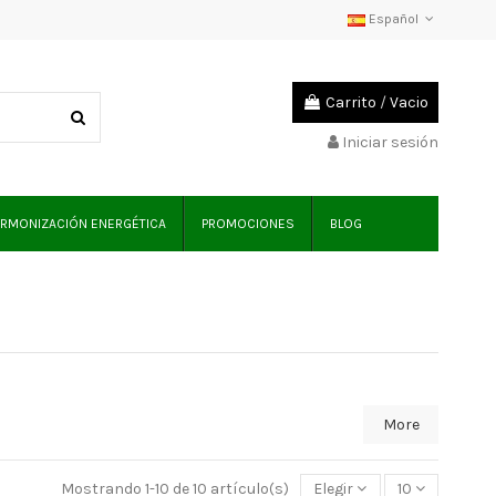
Español
Carrito
/
Vacio
Iniciar sesión
RMONIZACIÓN ENERGÉTICA
PROMOCIONES
BLOG
More
Mostrando 1-10 de 10 artículo(s)
Elegir
10