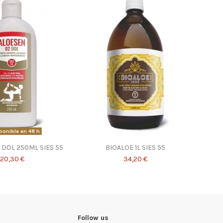
ponible en 48 h
 DOL 250ML SIES 55
BIOALOE 1L SIES 55
20,30 €
34,20 €
Follow us