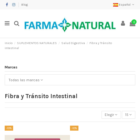
Blog
Español
0
Inicio
SUPLEMENTOS NATURALES
Salud Digestiva
Fibra y Tránsito
Intestinal
Marcas
Todas las marcas
Fibra y Tránsito Intestinal
Elegir
15
-10%
-10%