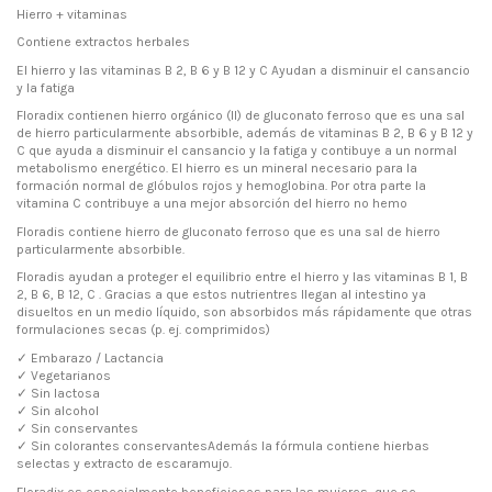
Hierro + vitaminas
Contiene extractos herbales
El hierro y las vitaminas B 2, B 6 y B 12 y C Ayudan a disminuir el cansancio
y la fatiga
Floradix contienen hierro orgánico (II) de gluconato ferroso que es una sal
de hierro particularmente absorbible, además de vitaminas B 2, B 6 y B 12 y
C que ayuda a disminuir el cansancio y la fatiga y contibuye a un normal
metabolismo energético. El hierro es un mineral necesario para la
formación normal de glóbulos rojos y hemoglobina. Por otra parte la
vitamina C contribuye a una mejor absorción del hierro no hemo
Floradis contiene hierro de gluconato ferroso que es una sal de hierro
particularmente absorbible.
Floradis ayudan a proteger el equilibrio entre el hierro y las vitaminas B 1, B
2, B 6, B 12, C . Gracias a que estos nutrientres llegan al intestino ya
disueltos en un medio líquido, son absorbidos más rápidamente que otras
formulaciones secas (p. ej. comprimidos)
✓ Embarazo / Lactancia
✓ Vegetarianos
✓ Sin lactosa
✓ Sin alcohol
✓ Sin conservantes
✓ Sin colorantes conservantesAdemás la fórmula contiene hierbas
selectas y extracto de escaramujo.
Floradix es especialmente beneficiosos para las mujeres, que se