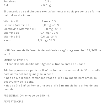
Proteínas < 0,5 g
Sal < 0,01 g
El contenido de sal obedece exclusivamente al sodio presente de forma
natural en el alimento.
Vitamina C 8 mg • 10 %
Tiamina (vitamina B1) 0,8 mg • 73 %
Riboflavina (vitamina B2) 0,9 mg • 64 %
Vitamina B6 0,4 mg • 29 %
Vitamina B12 0,6 µg • 24 %
Hierro 7,5 mg • 54 %
*VRN: Valores de Referencia de Nutrientes según reglamento 1169/2011 de
la UE.
MODO DE EMPLEO
Utilizar el vasito dosificador. Agítese el frasco antes de usarlo
Adultos y jóvenes a partir de 12 años: tomar dos veces al día 10 ml media
hora antes del desayuno y de la cena.
Niños de 6 a 11 años: tomar dos veces al día 5 ml media hora antes del
desayuno y de la cena.
Niños de 3 a 5 años: tomar una vez al día 5 ml media hora antes de una
comida.
PRESENTACIÓN: envase de 250 ml.
ADVERTENCIAS