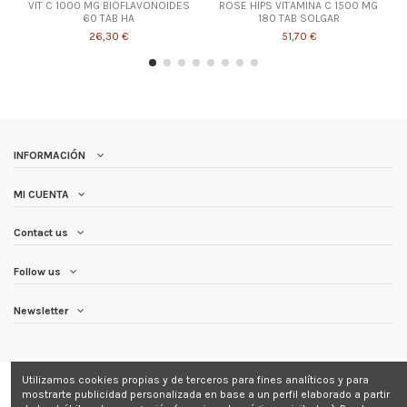
VIT C 1000 MG BIOFLAVONOIDES
ROSE HIPS VITAMINA C 1500 MG
60 TAB HA
180 TAB SOLGAR
26,30 €
51,70 €
INFORMACIÓN
MI CUENTA
Contact us
Follow us
Newsletter
Utilizamos cookies propias y de terceros para fines analíticos y para
mostrarte publicidad personalizada en base a un perfil elaborado a partir