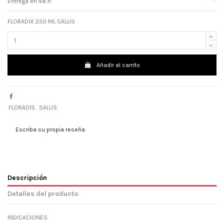
Entrega en 48 h
FLORADIX 250 ML SALUS
Añadir al carrito
FLORADIS
SALUS
Escriba su propia reseña
Descripción
Detalles del producto
INDICACIONES