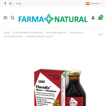
Blog
Español
0
Inicio
SUPLEMENTOS NATURALES
Nutrición Esencial
Vitaminas y
multivitamínicos
FLORADIX 250 ML SALUS