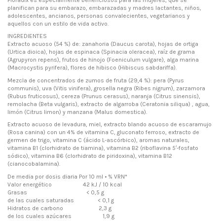
planifican para su embarazo, embarazadas y madres lactantes, niños,
adolescentes, ancianos, personas convalecientes, vegetarianos y
aquellos con un estilo de vida activo.
INGREDIENTES
Extracto acuoso (54 %) de: zanahoria (Daucus carota), hojas de ortiga
(Urtica dioica), hojas de espinaca (Spinacia oleracea), raíz de grama
(Agrupyron repens), frutos de hinojo (Foeniculum vulgare), alga marina
(Macrocystis pyrifera), flores de hibisco (Hibiscus sabdariffa).
Mezcla de concentrados de zumos de fruta (29,4 %): pera (Pyrus
communis), uva (Vitis vinifera), grosella negra (Ribes nigrum), zarzamora
(Rubus fruticosus), cereza (Prunus cerasus), naranja (Citrus sinensis),
remolacha (Beta vulgaris), extracto de algarroba (Ceratonia siliqua) , agua,
limón (Citrus limon) y manzana (Malus domestica).
Extracto acuoso de levadura, miel, extracto blando acuoso de escaramujo
(Rosa canina) con un 4% de vitamina C, gluconato ferroso, extracto de
germen de trigo, vitamina C (ácido L-ascórbico), aromas naturales,
vitamina B1 (clorhidrato de tiamina), vitamina B2 (riboflavina 5′-fosfato
sódico), vitamina B6 (clorhidrato de piridoxina), vitamina B12
(cianocobalamina).
De media por dosis diaria Por 10 ml • % VRN*
Valor energético 42 kJ / 10 kcal
Grasas < 0,5 g
de las cuales saturadas < 0,1 g
Hidratos de carbono 2,3 g
de los cuales azúcares 1,9 g