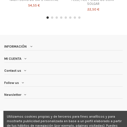
SOLGAR
54,55 €
22,50 €
INFORMACIÓN
MI CUENTA
Contact us
Follow us
Newsletter
Utilizamos cookies propias y de terceros para fines analíticos y para
mostrarte publicidad personalizada en base a un perfil elaborado a partir
de tus hábitos de navegación (por ejemplo, páginas visitadas). Puedes