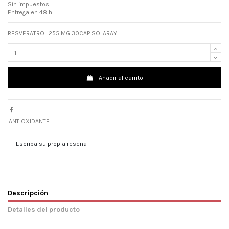
Sin impuestos
Entrega en 48 h
RESVERATROL 255 MG 30CAP SOLARAY
Añadir al carrito
ANTIOXIDANTE
Escriba su propia reseña
Descripción
Detalles del producto