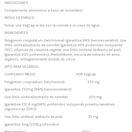
INDICACIONES
Complemento alimenticio a base de resveratrol.
MODO DE EMPLEO
Tomar una VegCap al día con la comida o un vaso de agua.
INGREDIENTES
Polygonum cuspidatum (raíz/rizoma) (garantiza 98% transresveratrol), Uva
(Vitis vinifea)(extracto de semilla) (garantiza 95% polifenoles incluyendo
OPC), cÃ¡psula de celulosa vegetal; Uva (Vitis vinifera) (extracto de piel)
(garantiza 20% polifenoles), Pterostilbene, mezcla de extracto de arroz
orgánico; antiaglomerante:dióxido de silicio.
APTO PARA VEGANOS.
CONTENIDO MEDIO POR VegCap
Polygonum cuspidatum (raíz/rizoma) 255 mg
(garantiza 250mg [98%] transresveratrol)
Uva (Vitis vinifera)(extracto de semilla) 250 mg
(garantiza 237,6 mg(96%) polifenoles incluyendo proantocianidinas
oligomericas [OPC])
Uva (Vitis vinifera) (extracto de piel) 25 mg
(garantiza 5mg [20%] polifenoles)
Pterostilbeno 25mg