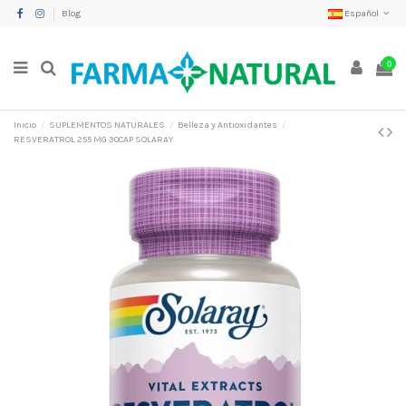
Blog
Español
0
Inicio
SUPLEMENTOS NATURALES
Belleza y Antioxidantes
RESVERATROL 255 MG 30CAP SOLARAY