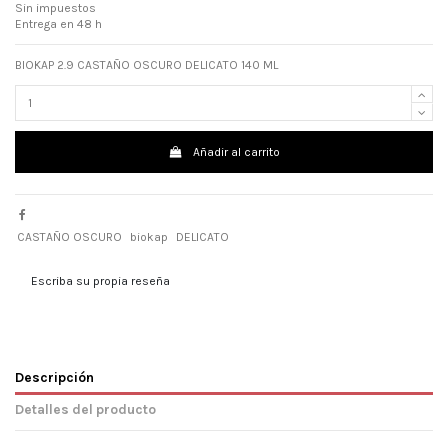
Sin impuestos
Entrega en 48 h
BIOKAP 2.9 CASTAÑO OSCURO DELICATO 140 ML
Añadir al carrito
CASTAÑO OSCURO
biokap
DELICATO
Escriba su propia reseña
Descripción
Detalles del producto