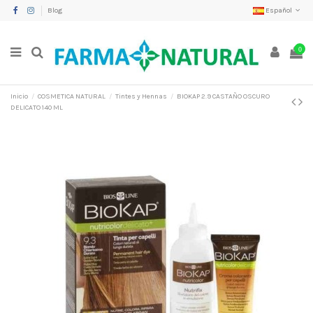
Blog
Español
0
Inicio
COSMETICA NATURAL
Tintes y Hennas
BIOKAP 2.9 CASTAÑO OSCURO
DELICATO 140 ML