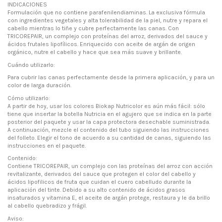
INDICACIONES
Formulación que no contiene parafenilendiaminas. La exclusiva fórmula
con ingredientes vegetales y alta tolerabilidad de la piel, nutre y repara el
cabello mientras lo tiñe y cubre perfectamente las canas. Con
TRICOREPAIR, un complejo con proteínas del arroz, derivados del sauce y
ácidos frutales lipofílicos. Enriquecido con aceite de argán de origen
orgánico, nutre el cabello y hace que sea más suave y brillante.
Cuándo utilizarlo:
Para cubrir las canas perfectamente desde la primera aplicación, y para un
color de larga duración.
Cómo utilizarlo:
A partir de hoy, usar los colores Biokap Nutricolor es aún más fácil: sólo
tiene que insertar la botella Nutricia en el agujero que se indica en la parte
posterior del paquete y usar la capa protectora desechable suministrada.
A continuación, mezcle el contenido del tubo siguiendo las instrucciones
del folleto. Elegir el tono de acuerdo a su cantidad de canas, siguiendo las
instrucciones en el paquete.
Contenido:
Contiene TRICOREPAIR, un complejo con las proteínas del arroz con acción
revitalizante, derivados del sauce que protegen el color del cabello y
ácidos lipofilicos de fruta que cuidan el cuero cabelludo durante la
aplicación del tinte. Debido a su alto contenido de ácidos grasos
insaturados y vitamina E, el aceite de argán protege, restaura y le da brillo
al cabello quebradizo y frágil.
Aviso: