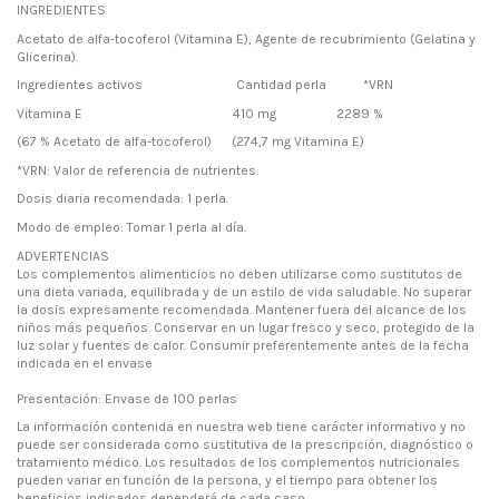
INGREDIENTES
Acetato de alfa-tocoferol (Vitamina E), Agente de recubrimiento (Gelatina y
Glicerina).
Ingredientes activos Cantidad perla *VRN
Vitamina E 410 mg 2289 %
(67 % Acetato de alfa-tocoferol) (274,7 mg Vitamina E)
*VRN: Valor de referencia de nutrientes.
Dosis diaria recomendada: 1 perla.
Modo de empleo: Tomar 1 perla al día.
ADVERTENCIAS
Los complementos alimenticios no deben utilizarse como sustitutos de
una dieta variada, equilibrada y de un estilo de vida saludable. No superar
la dosis expresamente recomendada. Mantener fuera del alcance de los
niños más pequeños. Conservar en un lugar fresco y seco, protegido de la
luz solar y fuentes de calor. Consumir preferentemente antes de la fecha
indicada en el envase
Presentación: Envase de 100 perlas
La información contenida en nuestra web tiene carácter informativo y no
puede ser considerada como sustitutiva de la prescripción, diagnóstico o
tratamiento médico. Los resultados de los complementos nutricionales
pueden variar en función de la persona, y el tiempo para obtener los
beneficios indicados dependerá de cada caso.