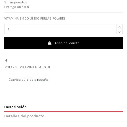
Sin impuestos
Entrega en 48 h
VITAMINA E 400 UI 100 PERLAS POLARIS
Añadir al carrito
POLARIS
VITAMINA E
400 UI
Escriba su propia reseña
Descripción
Detalles del producto