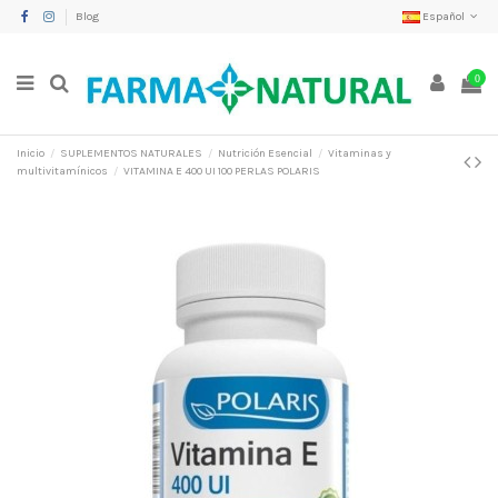
Blog
Español
0
Inicio
SUPLEMENTOS NATURALES
Nutrición Esencial
Vitaminas y
multivitamínicos
VITAMINA E 400 UI 100 PERLAS POLARIS