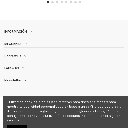
INFORMACIÓN
MI CUENTA
Contact us
Follow us
Newsletter
Utilizamos cookies propias y de terceros para fines analíticos y para
mostrarte publicidad personalizada en base a un perfil elaborado a partir
de tus hábitos de navegación (por ejemplo, páginas visitadas). Puedes
configurar o rechazar la utilización de cookies indicándolo en el siguiente
Copyright © 2025 Farma Mas Natural | Desarrollado por
SoyDigital Network,
selector:
S.L.U.