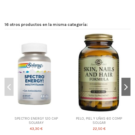
16 otros productos en la misma categoría:
¡E
-1
SPECTRO ENERGY 120 CAP
PELO, PIEL Y UÑAS 60 COMP
SOLARAY
SOLGAR
43,30 €
22,50 €