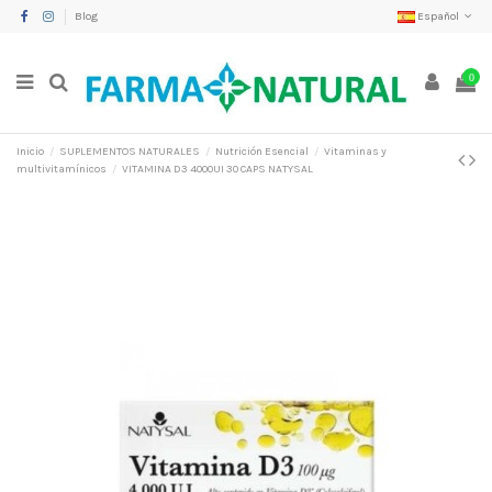
Blog
Español
0
Inicio
SUPLEMENTOS NATURALES
Nutrición Esencial
Vitaminas y
multivitamínicos
VITAMINA D3 4000UI 30 CAPS NATYSAL