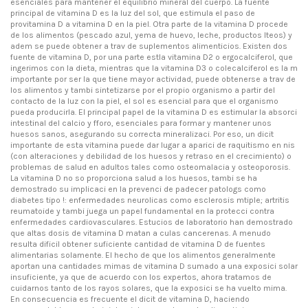
esenciales para mantener el equilibrio mineral del cuerpo. La fuente
principal de vitamina D es la luz del sol, que estimula el paso de
provitamina D a vitamina D en la piel. Otra parte de la vitamina D procede
de los alimentos (pescado azul, yema de huevo, leche, productos lteos) y
adem se puede obtener a trav de suplementos alimenticios. Existen dos
fuente de vitamina D, por una parte estla vitamina D2 o ergocalciferol, que
ingerimos con la dieta, mientras que la vitamina D3 o colecalciferol es la m
importante por ser la que tiene mayor actividad, puede obtenerse a trav de
los alimentos y tambi sintetizarse por el propio organismo a partir del
contacto de la luz con la piel, el sol es esencial para que el organismo
pueda producirla. El principal papel de la vitamina D es estimular la absorci
intestinal del calcio y fforo, esenciales para formar y mantener unos
huesos sanos, asegurando su correcta mineralizaci. Por eso, un dicit
importante de esta vitamina puede dar lugar a aparici de raquitismo en nis
(con alteraciones y debilidad de los huesos y retraso en el crecimiento) o
problemas de salud en adultos tales como osteomalacia y osteoporosis.
La vitamina D no so proporciona salud a los huesos, tambi se ha
demostrado su implicaci en la prevenci de padecer patologs como
diabetes tipo !: enfermedades neurolicas como esclerosis mtiple; artritis
reumatoide y tambi juega un papel fundamental en la protecci contra
enfermedades cardiovasculares. Estucios de laboratorio han demostrado
que altas dosis de vitamina D matan a culas cancerenas. A menudo
resulta dificil obtener suficiente cantidad de vitamina D de fuentes
alimentarias solamente. El hecho de que los alimentos generalmente
aportan una cantidades mimas de vitamina D sumado a una exposici solar
insuficiente, ya que de acuerdo con los expertos, ahora tratamos de
cuidarnos tanto de los rayos solares, que la exposici se ha vuelto mima.
En consecuencia es frecuente el dicit de vitamina D, haciendo