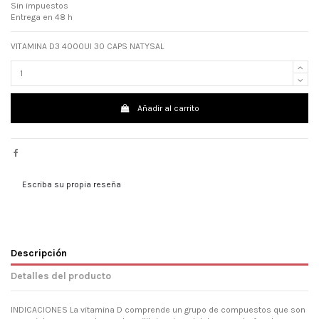
Sin impuestos
Entrega en 48 h
VITAMINA D3 4000UI 30 CAPS NATYSAL
Añadir al carrito
Escriba su propia reseña
Descripción
Detalles del producto
INDICACIONES La vitamina D comprende un grupo de compuestos que son