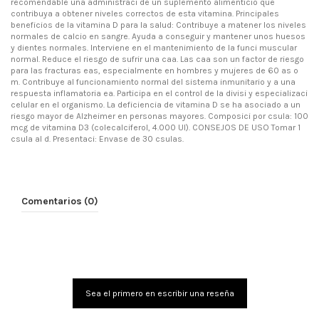
recomendable una administraci de un suplemento alimenticio que
contribuya a obtener niveles correctos de esta vitamina. Principales
beneficios de la vitamina D para la salud: Contribuye a matener los niveles
normales de calcio en sangre. Ayuda a conseguir y mantener unos huesos
y dientes normales. Interviene en el mantenimiento de la funci muscular
normal. Reduce el riesgo de sufrir una caa. Las caa son un factor de riesgo
para las fracturas eas, especialmente en hombres y mujeres de 60 as o
m. Contribuye al funcionamiento normal del sistema inmunitario y a una
respuesta inflamatoria ea. Participa en el control de la divisi y especializaci
celular en el organismo. La deficiencia de vitamina D se ha asociado a un
riesgo mayor de Alzheimer en personas mayores. Composici por csula: 100
mcg de vitamina D3 (colecalciferol, 4.000 UI). CONSEJOS DE USO Tomar 1
csula al d. Presentaci: Envase de 30 csulas.
Comentarios (0)
Sea el primero en escribir una reseña