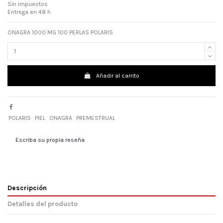
Sin impuestos
Entrega en 48 h
ONAGRA 1000 MG 100 PERLAS POLARIS
Añadir al carrito
POLARIS
PIEL
ONAGRA
PREMESTRUAL
Escriba su propia reseña
Descripción
Detalles del producto