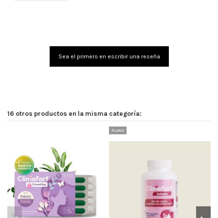
Sea el primero en escribir una reseña
16 otros productos en la misma categoría:
Nuevo
-6