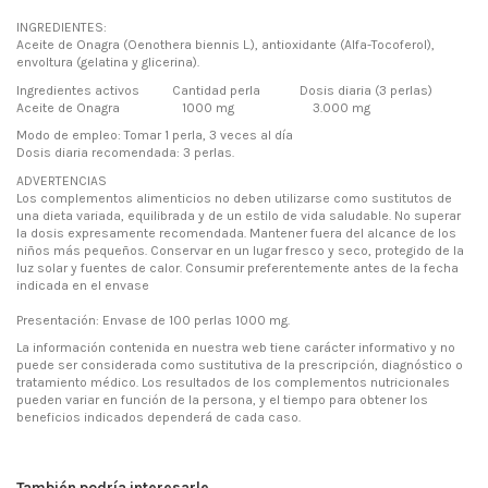
INGREDIENTES:
Aceite de Onagra (Oenothera biennis L.), antioxidante (Alfa-Tocoferol),
envoltura (gelatina y glicerina).
Ingredientes activos Cantidad perla Dosis diaria (3 perlas)
Aceite de Onagra 1000 mg 3.000 mg
Modo de empleo: Tomar 1 perla, 3 veces al día
Dosis diaria recomendada: 3 perlas.
ADVERTENCIAS
Los complementos alimenticios no deben utilizarse como sustitutos de
una dieta variada, equilibrada y de un estilo de vida saludable. No superar
la dosis expresamente recomendada. Mantener fuera del alcance de los
niños más pequeños. Conservar en un lugar fresco y seco, protegido de la
luz solar y fuentes de calor. Consumir preferentemente antes de la fecha
indicada en el envase
Presentación: Envase de 100 perlas 1000 mg.
La información contenida en nuestra web tiene carácter informativo y no
puede ser considerada como sustitutiva de la prescripción, diagnóstico o
tratamiento médico. Los resultados de los complementos nutricionales
pueden variar en función de la persona, y el tiempo para obtener los
beneficios indicados dependerá de cada caso.
También podría interesarle