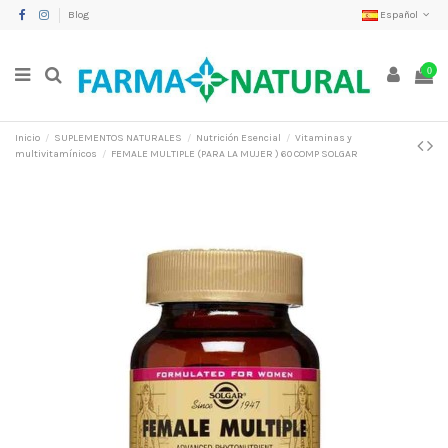
Blog
Español
0
Inicio
SUPLEMENTOS NATURALES
Nutrición Esencial
Vitaminas y
multivitamínicos
FEMALE MULTIPLE (PARA LA MUJER ) 60 COMP SOLGAR