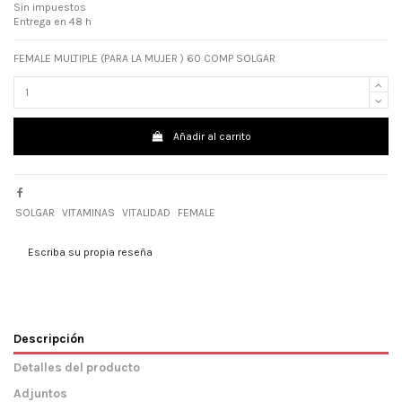
Sin impuestos
Entrega en 48 h
FEMALE MULTIPLE (PARA LA MUJER ) 60 COMP SOLGAR
Añadir al carrito
SOLGAR
VITAMINAS
VITALIDAD
FEMALE
Escriba su propia reseña
Descripción
Detalles del producto
Adjuntos