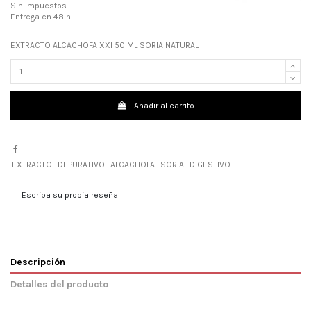
Sin impuestos
Entrega en 48 h
EXTRACTO ALCACHOFA XXI 50 ML SORIA NATURAL
Añadir al carrito
EXTRACTO
DEPURATIVO
ALCACHOFA
SORIA
DIGESTIVO
Escriba su propia reseña
Descripción
Detalles del producto