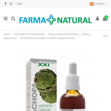
Blog
Español
0
Inicio
SUPLEMENTOS NATURALES
Detox y Control Metabólico
Detox y
Depuración
EXTRACTO ALCACHOFA XXI 50 ML SORIA NATURAL