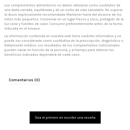
Los complementos alimenticios no deben utilizarse como sustitutos de
una dieta variada, equilibrada y de un estilo de vida saludable. No superar
la dosis expresamente recomendada. Mantener fuera del alcance de los
niños más pequeños. Conservar en un lugar fresco y seco, protegido de la
luz solar y fuentes de calor. Consumir preferentemente antes de la fecha
indicada en el envase.
La información contenida en nuestra web tiene carácter informativo y no
puede ser considerada como sustitutiva de la prescripción, diagnóstico o
tratamiento médico. Los resultados de los complementos nutricionales
pueden variar en función de la persona, y el tiempo para obtener los
beneficios indicados dependerá de cada caso.
Comentarios (0)
Sea el primero en escribir una reseña