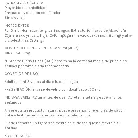
EXTRACTO ALCACHOFA
Mayor biodisponibilidad.
Envase de vidrio con dosificador
Sin alcohol.
INGREDIENTES
Por 3 mL : Humectante: glicerina, agua, Extracto liofilizado de Alcachofa
(Cynara scolymus L, hoja) (540 mg), gamma-ciclodextrinas (180 mg) y alfa-
ciclodextrinas (90 mg).
CONTENIDO DE NUTRIENTES Por 3 ml (ADE*)
CINARINA 6 mg
*El Aporte Diario Eficaz (DAE) determina la cantidad media de principios
activos por toma diaria recomendada
CONSEJOS DE USO
Adultos: 1 mL 3 veces al día diluido en agua
PRESENTACIÓN: Envase de vidrio con dosificador. 50 mL
INDISPENSABLE: Agitar antes de usar. Apretar la tetina y esperar unos
segundos.
Al ser este un producto natural, puede presentar diferencias de sabor,
color y texturas en diferentes lotes de fabricación.
Puede formarse un ligero sedimento en el frasco que no afecta a su
calidad
ADVERTENCIAS