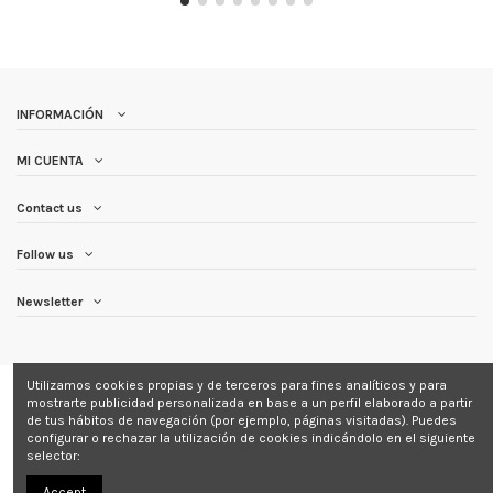
INFORMACIÓN
MI CUENTA
Contact us
Follow us
Newsletter
Utilizamos cookies propias y de terceros para fines analíticos y para
mostrarte publicidad personalizada en base a un perfil elaborado a partir
de tus hábitos de navegación (por ejemplo, páginas visitadas). Puedes
configurar o rechazar la utilización de cookies indicándolo en el siguiente
Copyright © 2025 Farma Mas Natural | Desarrollado por
SoyDigital Network,
selector:
S.L.U.
Accept