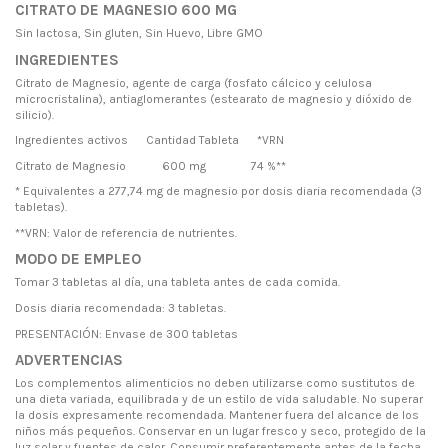
CITRATO DE MAGNESIO 600 MG
Sin lactosa, Sin gluten, Sin Huevo, Libre GMO
INGREDIENTES
Citrato de Magnesio, agente de carga (fosfato cálcico y celulosa
microcristalina), antiaglomerantes (estearato de magnesio y dióxido de
silicio).
Ingredientes activos Cantidad Tableta *VRN
Citrato de Magnesio 600 mg 74 %**
* Equivalentes a 277,74 mg de magnesio por dosis diaria recomendada (3
tabletas).
**VRN: Valor de referencia de nutrientes.
MODO DE EMPLEO
Tomar 3 tabletas al día, una tableta antes de cada comida.
Dosis diaria recomendada: 3 tabletas.
PRESENTACIÓN: Envase de 300 tabletas
ADVERTENCIAS
Los complementos alimenticios no deben utilizarse como sustitutos de
una dieta variada, equilibrada y de un estilo de vida saludable. No superar
la dosis expresamente recomendada. Mantener fuera del alcance de los
niños más pequeños. Conservar en un lugar fresco y seco, protegido de la
luz solar y fuentes de calor. Consumir preferentemente antes de la fecha