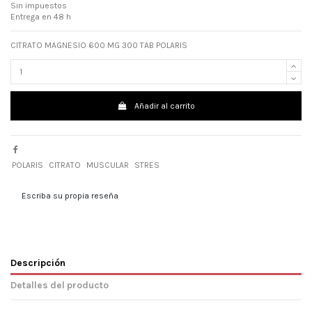
Sin impuestos
Entrega en 48 h
CITRATO MAGNESIO 600 MG 300 TAB POLARIS
Añadir al carrito
POLARIS
CITRATO
MUSCULAR
STRES
Escriba su propia reseña
Descripción
Detalles del producto