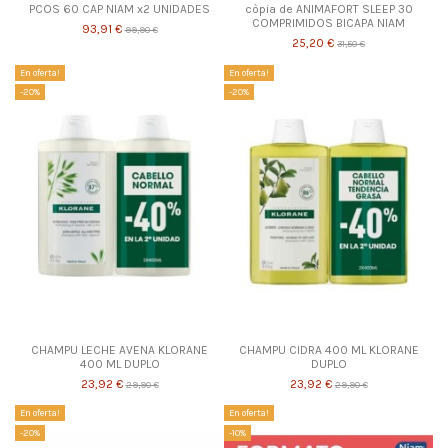
PCOS 60 CAP NIAM x2 UNIDADES
còpia de ANIMAFORT SLEEP 30
COMPRIMIDOS BICAPA NIAM
93,91 €
99,90 €
25,20 €
31,50 €
En oferta!
En oferta!
-20%
-20%
CHAMPU LECHE AVENA KLORANE
CHAMPU CIDRA 400 ML KLORANE
400 ML DUPLO
DUPLO
23,92 €
23,92 €
29,90 €
29,90 €
En oferta!
En oferta!
-20%
-10%