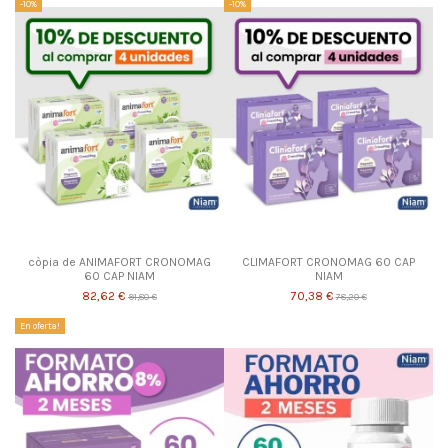
-10%
-10%
còpia de ANIMAFORT CRONOMAG
CLIMAFORT CRONOMAG 60 CAP
60 CAP NIAM
NIAM
82,62 €
70,38 €
91,80 €
78,20 €
En oferta!