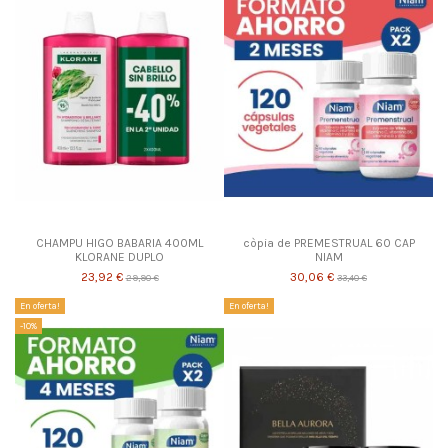
CHAMPU HIGO BABARIA 400ML
còpia de PREMESTRUAL 60 CAP
KLORANE DUPLO
NIAM
23,92 €
30,06 €
29,90 €
33,40 €
En oferta!
En oferta!
-10%