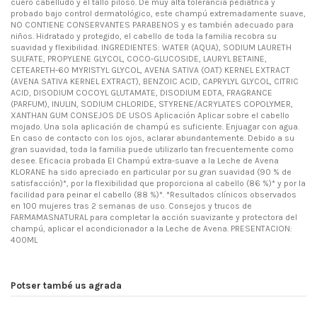
cuero cabelludo y el tallo piloso. De muy alta tolerancia pediátrica y
probado bajo control dermatológico, este champú extremadamente suave,
NO CONTIENE CONSERVANTES PARABENOS y es también adecuado para
niños. Hidratado y protegido, el cabello de toda la familia recobra su
suavidad y flexibilidad. INGREDIENTES: WATER (AQUA), SODIUM LAURETH
SULFATE, PROPYLENE GLYCOL, COCO-GLUCOSIDE, LAURYL BETAINE,
CETEARETH-60 MYRISTYL GLYCOL, AVENA SATIVA (OAT) KERNEL EXTRACT
(AVENA SATIVA KERNEL EXTRACT), BENZOIC ACID, CAPRYLYL GLYCOL, CITRIC
ACID, DISODIUM COCOYL GLUTAMATE, DISODIUM EDTA, FRAGRANCE
(PARFUM), INULIN, SODIUM CHLORIDE, STYRENE/ACRYLATES COPOLYMER,
XANTHAN GUM CONSEJOS DE USOS Aplicación Aplicar sobre el cabello
mojado. Una sola aplicación de champú es suficiente. Enjuagar con agua.
En caso de contacto con los ojos, aclarar abundantemente. Debido a su
gran suavidad, toda la familia puede utilizarlo tan frecuentemente como
desee. Eficacia probada El Champú extra-suave a la Leche de Avena
KLORANE ha sido apreciado en particular por su gran suavidad (90 % de
satisfacción)*, por la flexibilidad que proporciona al cabello (86 %)* y por la
facilidad para peinar el cabello (88 %)*. *Resultados clínicos observados
en 100 mujeres tras 2 semanas de uso. Consejos y trucos de
FARMAMASNATURAL para completar la acción suavizante y protectora del
champú, aplicar el acondicionador a la Leche de Avena. PRESENTACION:
400ML
Potser també us agrada