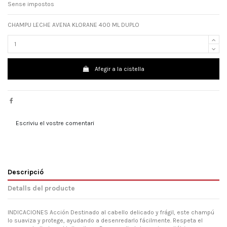
Sense impostos
CHAMPU LECHE AVENA KLORANE 400 ML DUPLO
Afegir a la cistella
Escriviu el vostre comentari
Descripció
Detalls del producte
INDICACIONES Acción Destinado al cabello delicado y frágil, este champú
lo suaviza y protege, ayudando a desenredarlo fácilmente. Respeta el