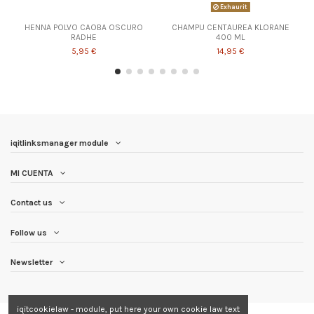
Exhaurit
HENNA POLVO CAOBA OSCURO
CHAMPU CENTAUREA KLORANE
RADHE
400 ML
5,95 €
14,95 €
iqitlinksmanager module
MI CUENTA
Contact us
Follow us
Newsletter
iqitcookielaw - module, put here your own cookie law text