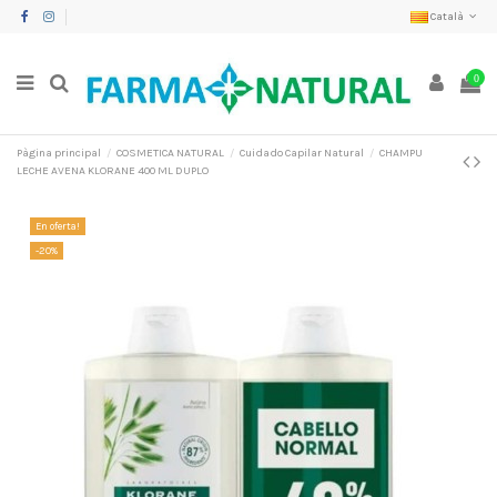
Català
0
Pàgina principal
COSMETICA NATURAL
Cuidado Capilar Natural
CHAMPU
LECHE AVENA KLORANE 400 ML DUPLO
En oferta!
-20%