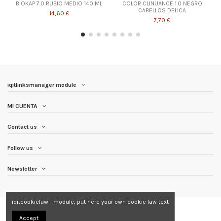
BIOKAP 7.0 RUBIO MEDIO 140 ML
COLOR CLINUANCE 1.0 NEGRO
CABELLOS DELICA
14,60 €
7,70 €
iqitlinksmanager module
MI CUENTA
Contact us
Follow us
Newsletter
iqitcookielaw - module, put here your own cookie law text
Accept