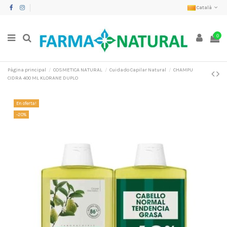
Català
0
Pàgina principal
COSMETICA NATURAL
Cuidado Capilar Natural
CHAMPU
CIDRA 400 ML KLORANE DUPLO
En oferta!
-20%