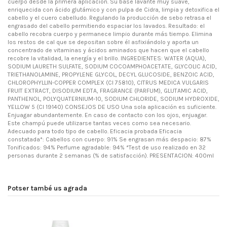
cuerpo desde la primera aplicación. Su base lavante muy suave,
enriquecida con ácido glutámico y con pulpa de Cidra, limpia y detoxifica el
cabello y el cuero cabelludo. Regulando la producción de sebo retrasa el
engrasado del cabello permitiendo espaciar los lavados. Resultado: el
cabello recobra cuerpo y permanece limpio durante más tiempo. Elimina
los restos de cal que se depositan sobre él asfixiándolo y aporta un
concentrado de vitaminas y ácidos aminados que hacen que el cabello
recobre la vitalidad, la energía y el brillo. INGREDIENTES: WATER (AQUA),
SODIUM LAURETH SULFATE, SODIUM COCOAMPHOACETATE, GLYCOLIC ACID,
TRIETHANOLAMINE, PROPYLENE GLYCOL, DECYL GLUCOSIDE, BENZOIC ACID,
CHLOROPHYLLIN-COPPER COMPLEX (CI 75810), CITRUS MEDICA VULGARIS
FRUIT EXTRACT, DISODIUM EDTA, FRAGRANCE (PARFUM), GLUTAMIC ACID,
PANTHENOL, POLYQUATERNIUM-10, SODIUM CHLORIDE, SODIUM HYDROXIDE,
YELLOW 5 (CI 19140) CONSEJOS DE USO Una sola aplicación es suficiente.
Enjuagar abundantemente. En caso de contacto con los ojos, enjuagar.
Este champú puede utilizarse tantas veces como sea necesario.
Adecuado para todo tipo de cabello. Eficacia probada Eficacia
constatada*: Cabellos con cuerpo: 91% Se engrasan más despacio: 87%
Tonificados: 94% Perfume agradable: 94% *Test de uso realizado en 32
personas durante 2 semanas (% de satisfacción). PRESENTACION: 400ml
Potser també us agrada