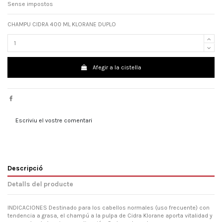
Sense impostos
CHAMPU CIDRA 400 ML KLORANE DUPLO
Afegir a la cistella
Escriviu el vostre comentari
Descripció
Detalls del producte
INDICACIONES Destinado para los cabellos normales (uso frecuente) con
tendencia a grasa, el champú a la pulpa de Cidra Klorane aporta vitalidad y