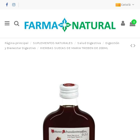
Català
0
Pàgina principal
SUPLEMENTOS NATURALES
Salud Digestiva
Digestión
y Bienestar Digestivo
HIERBAS SUECAS DE MARIA TREBEN DE 200ML