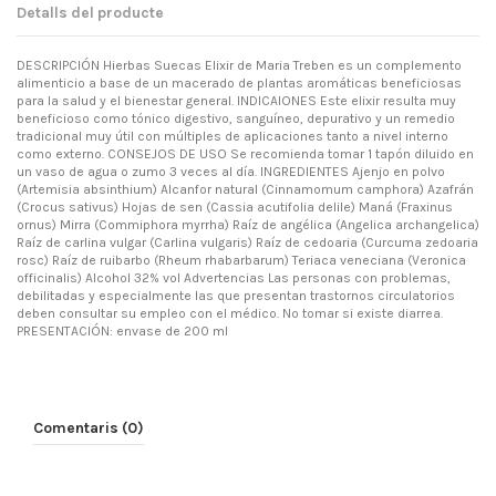
Detalls del producte
DESCRIPCIÓN Hierbas Suecas Elixir de Maria Treben es un complemento
alimenticio a base de un macerado de plantas aromáticas beneficiosas
para la salud y el bienestar general. INDICAIONES Este elixir resulta muy
beneficioso como tónico digestivo, sanguíneo, depurativo y un remedio
tradicional muy útil con múltiples de aplicaciones tanto a nivel interno
como externo. CONSEJOS DE USO Se recomienda tomar 1 tapón diluido en
un vaso de agua o zumo 3 veces al día. INGREDIENTES Ajenjo en polvo
(Artemisia absinthium) Alcanfor natural (Cinnamomum camphora) Azafrán
(Crocus sativus) Hojas de sen (Cassia acutifolia delile) Maná (Fraxinus
ornus) Mirra (Commiphora myrrha) Raíz de angélica (Angelica archangelica)
Raíz de carlina vulgar (Carlina vulgaris) Raíz de cedoaria (Curcuma zedoaria
rosc) Raíz de ruibarbo (Rheum rhabarbarum) Teriaca veneciana (Veronica
officinalis) Alcohol 32% vol Advertencias Las personas con problemas,
debilitadas y especialmente las que presentan trastornos circulatorios
deben consultar su empleo con el médico. No tomar si existe diarrea.
PRESENTACIÓN: envase de 200 ml
Comentaris (0)