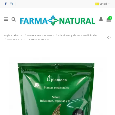
Català
0
Pàgina principal
FITOTERAPIA Y PLANTAS
Infusiones y Plantas Medicinales
MANZANILLA DULCE 50 GR PLAMECA