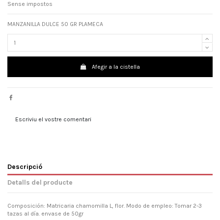
Sense impostos
MANZANILLA DULCE 50 GR PLAMECA
Afegir a la cistella
Escriviu el vostre comentari
Descripció
Detalls del producte
Composición: Matricaria chamomilla L, flor. Modo de empleo: Tomar 2-3
tazas al día. envase de 50gr