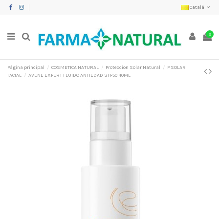
Català
0
Pàgina principal
COSMETICA NATURAL
Proteccion Solar Natural
P SOLAR
FACIAL
AVENE EXPERT FLUIDO ANTIEDAD SFP50 40ML