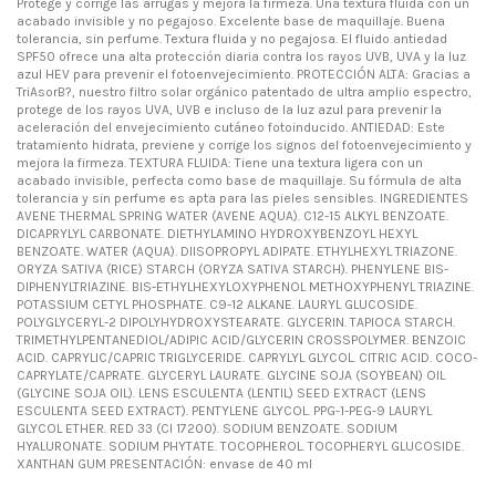
Protege y corrige las arrugas y mejora la firmeza. Una textura fluida con un
acabado invisible y no pegajoso. Excelente base de maquillaje. Buena
tolerancia, sin perfume. Textura fluida y no pegajosa. El fluido antiedad
SPF50 ofrece una alta protección diaria contra los rayos UVB, UVA y la luz
azul HEV para prevenir el fotoenvejecimiento. PROTECCIÓN ALTA: Gracias a
TriAsorB?, nuestro filtro solar orgánico patentado de ultra amplio espectro,
protege de los rayos UVA, UVB e incluso de la luz azul para prevenir la
aceleración del envejecimiento cutáneo fotoinducido. ANTIEDAD: Este
tratamiento hidrata, previene y corrige los signos del fotoenvejecimiento y
mejora la firmeza. TEXTURA FLUIDA: Tiene una textura ligera con un
acabado invisible, perfecta como base de maquillaje. Su fórmula de alta
tolerancia y sin perfume es apta para las pieles sensibles. INGREDIENTES
AVENE THERMAL SPRING WATER (AVENE AQUA). C12-15 ALKYL BENZOATE.
DICAPRYLYL CARBONATE. DIETHYLAMINO HYDROXYBENZOYL HEXYL
BENZOATE. WATER (AQUA). DIISOPROPYL ADIPATE. ETHYLHEXYL TRIAZONE.
ORYZA SATIVA (RICE) STARCH (ORYZA SATIVA STARCH). PHENYLENE BIS-
DIPHENYLTRIAZINE. BIS-ETHYLHEXYLOXYPHENOL METHOXYPHENYL TRIAZINE.
POTASSIUM CETYL PHOSPHATE. C9-12 ALKANE. LAURYL GLUCOSIDE.
POLYGLYCERYL-2 DIPOLYHYDROXYSTEARATE. GLYCERIN. TAPIOCA STARCH.
TRIMETHYLPENTANEDIOL/ADIPIC ACID/GLYCERIN CROSSPOLYMER. BENZOIC
ACID. CAPRYLIC/CAPRIC TRIGLYCERIDE. CAPRYLYL GLYCOL. CITRIC ACID. COCO-
CAPRYLATE/CAPRATE. GLYCERYL LAURATE. GLYCINE SOJA (SOYBEAN) OIL
(GLYCINE SOJA OIL). LENS ESCULENTA (LENTIL) SEED EXTRACT (LENS
ESCULENTA SEED EXTRACT). PENTYLENE GLYCOL. PPG-1-PEG-9 LAURYL
GLYCOL ETHER. RED 33 (CI 17200). SODIUM BENZOATE. SODIUM
HYALURONATE. SODIUM PHYTATE. TOCOPHEROL. TOCOPHERYL GLUCOSIDE.
XANTHAN GUM PRESENTACIÓN: envase de 40 ml