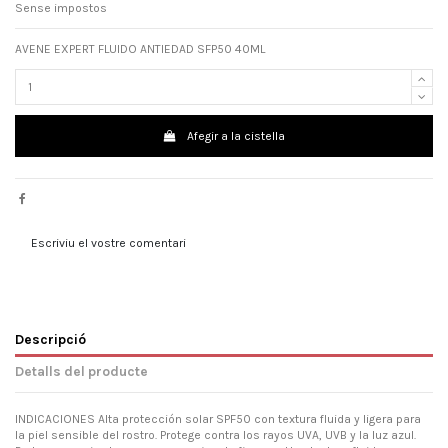
Sense impostos
AVENE EXPERT FLUIDO ANTIEDAD SFP50 40ML
Afegir a la cistella
Escriviu el vostre comentari
Descripció
Detalls del producte
INDICACIONES Alta protección solar SPF50 con textura fluida y ligera para
la piel sensible del rostro. Protege contra los rayos UVA, UVB y la luz azul.