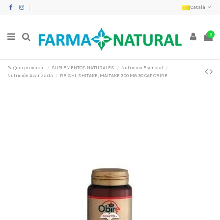
Català
0
Pàgina principal
SUPLEMENTOS NATURALES
Nutricion Esencial
Nutrición Avanzada
REISHI, SHITAKE, MAITAKE 300 MG 90 CAP OBIRE