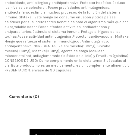
antioxidante, anti-alérgico y antihipertensivo. Protector hepático. Reduce
los niveles de colesterol . Posee propiedades antimutagénicas,
antibacteriano, estimula muchos procesos de la función del sistema
inmune. Shitake : Este hongo se consume en Japón y otros países
asiáticos por sus interesantes beneficios para el organismo más que por
su agradable sabor. Posee efectos antivirales, antibacteriano y
antiparasitarios. Estimula el sistema inmune. Protege al hígado de las
toxinas.Posee actividad antimutagenica .Protector cardiovascular. Maitake:
Hongo que refuerza el sistema inmunológico . Antimutagenico,
antihipertensivo INGREDIENTES: Reishi micelio(100mg), Shitake
micelio(100mg), Maitake(100mg), Agente de carga (celulosa
microcristalina), antiaglomerante ( dióxido de silicio) y Envoltura (gelatina)
CONSEJOS DE USO: Como complemento en la dieta tomar 3 cápsulas al
día. Este producto no es un medicamento, es un complemento alimenticio
PRESENTACION: envase de 90 capsulas
Comentaris (0)