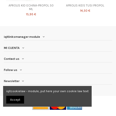
APROLIS KID ECHINA-PROPOL 50
APROLIS KIDS TUSI PROPOL
ML
14,50 €
15,95 €
iqitlinksmanager module
MI CUENTA
Contact us
Follow us
Newsletter
iqitcookielaw - module, put here your own cookie law text
Accept