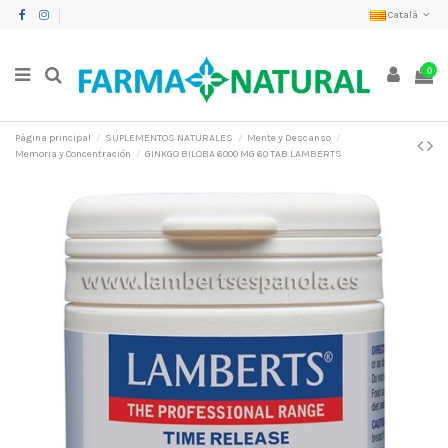
Català
0
Pàgina principal
SUPLEMENTOS NATURALES
Mente y Descanso
Memoria y Concentración
GINKGO BILOBA 6000 MG 60 TAB LAMBERTS