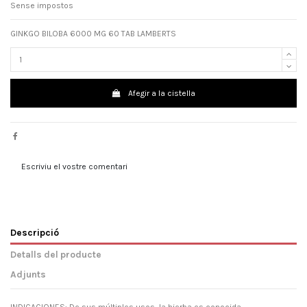
Sense impostos
GINKGO BILOBA 6000 MG 60 TAB LAMBERTS
Afegir a la cistella
Escriviu el vostre comentari
Descripció
Detalls del producte
Adjunts
INDICACIONES: De sus múltiples usos, la hierba es conocida