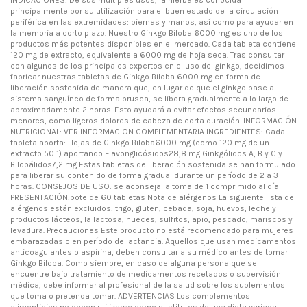
principalmente por su utilización para el buen estado de la circulación
periférica en las extremidades: piernas y manos, así como para ayudar en
la memoria a corto plazo. Nuestro Ginkgo Biloba 6000 mg es uno de los
productos más potentes disponibles en el mercado. Cada tableta contiene
120 mg de extracto, equivalente a 6000 mg de hoja seca. Tras consultar
con algunos de los principales expertos en el uso del ginkgo, decidimos
fabricar nuestras tabletas de Ginkgo Biloba 6000 mg en forma de
liberación sostenida de manera que, en lugar de que el ginkgo pase al
sistema sanguíneo de forma brusca, se libera gradualmente a lo largo de
aproximadamente 2 horas. Esto ayudará a evitar efectos secundarios
menores, como ligeros dolores de cabeza de corta duración. INFORMACIÓN
NUTRICIONAL: VER INFORMACION COMPLEMENTARIA INGREDIENTES: Cada
tableta aporta: Hojas de Ginkgo Biloba6000 mg (como 120 mg de un
extracto 50:1) aportando FlavongIicósidos28,8 mg Ginkgólidos A, B y C y
Bilobálidos7,2 mg Estas tabletas de liberación sostenida se han formulado
para liberar su contenido de forma gradual durante un período de 2 a 3
horas. CONSEJOS DE USO: se aconseja la toma de 1 comprimido al día
PRESENTACIÓN:bote de 60 tabletas Nota de alérgenos La siguiente lista de
alérgenos están excluidos: trigo, gluten, cebada, soja, huevos, leche y
productos lácteos, la lactosa, nueces, sulfitos, apio, pescado, mariscos y
levadura. Precauciones Este producto no está recomendado para mujeres
embarazadas o en período de lactancia. Aquellos que usan medicamentos
anticoagulantes o aspirina, deben consultar a su médico antes de tomar
Ginkgo Biloba. Como siempre, en caso de alguna persona que se
encuentre bajo tratamiento de medicamentos recetados o supervisión
médica, debe informar al profesional de la salud sobre los suplementos
que toma o pretenda tomar. ADVERTENCIAS Los complementos
alimenticios no deben utilizarse como sustitutos de una dieta variada,