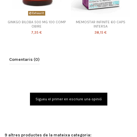
Exhaurit
GINKGO BILOBA 500 MG 100 COMP
MEMOSTAR INFINITE 60 CAPS
OBIRE
INTERSA
7,35 €
38,15 €
Comentaris (0)
Sigueu el primer en escriure una opinió
9 altres productes de la mateixa categoria: