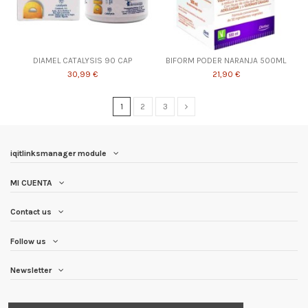
DIAMEL CATALYSIS 90 CAP
BIFORM PODER NARANJA 500ML
30,99 €
21,90 €
1
2
3
iqitlinksmanager module
MI CUENTA
Contact us
Follow us
Newsletter