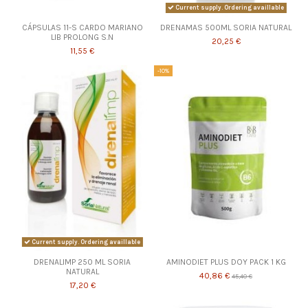
Current supply. Ordering availlable
CÁPSULAS 11-S CARDO MARIANO
DRENAMAS 500ML SORIA NATURAL
LIB PROLONG S.N
20,25 €
11,55 €
-10%
Current supply. Ordering availlable
DRENALIMP 250 ML SORIA
AMINODIET PLUS DOY PACK 1 KG
NATURAL
40,86 €
45,40 €
17,20 €