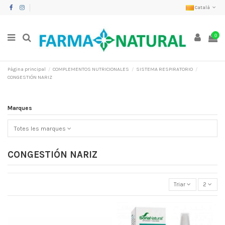
Català
0
Pàgina principal
COMPLEMENTOS NUTRICIONALES
SISTEMA RESPIRATORIO
CONGESTIÓN NARIZ
Marques
Totes les marques
CONGESTIÓN NARIZ
Triar
2