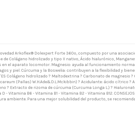
vedad Arkoflex® Dolexpert Forte 360º, compuesto por una asociació
 de Colágeno hidrolizado y tipo II nativo, Ácido hialurónico, Mangan
s en el aparato locomotor. Magnesio: ayuda al funcionamiento normal
s y piel. Cúrcuma y la Boswelia: contribuyen a la flexibilidad y bien
S Colágeno hidrolizado ? Maltodextrina ? Carbonato de magnesio ? Cl
areum (Pallas) W.H.Ade&D.L.Mckibbin) ? Acidulante: ácido cítrico ? A
teno ? Extracto de rizoma de cúrcuma (Curcuma Longa L.) ? Hialuronato 
- Vitamina B6 - Vitamina B1 - Vitamina B2 - Vitamina B12. CONSEJOS DE 
a ambiente. Para una mejor solubilidad del producto, se recomienda a