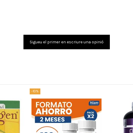
Sigueu el primer en escriure una opinió
-10%