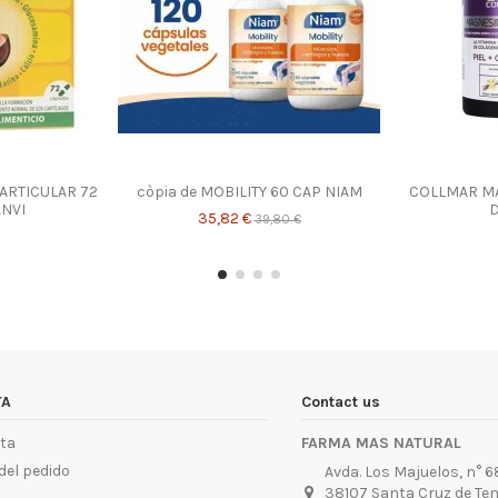
ARTICULAR 72
còpia de MOBILITY 60 CAP NIAM
COLLMAR M
NVI
D
35,82 €
39,80 €
TA
Contact us
ta
FARMA MAS NATURAL
del pedido
Avda. Los Majuelos, n° 68
38107 Santa Cruz de Ten