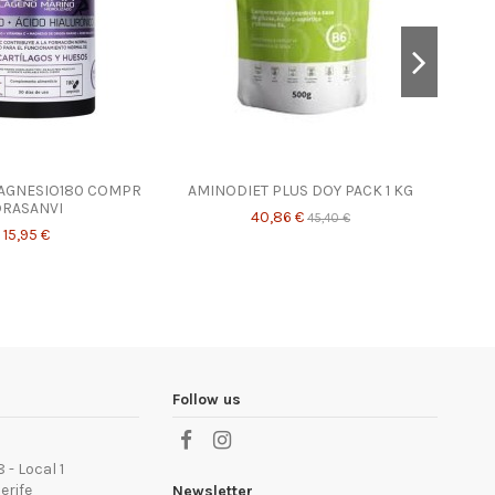
AGNESIO180 COMPR
AMINODIET PLUS DOY PACK 1 KG
COLA
RASANVI
40,86 €
45,40 €
15,95 €
Follow us
 - Local 1
erife
Newsletter