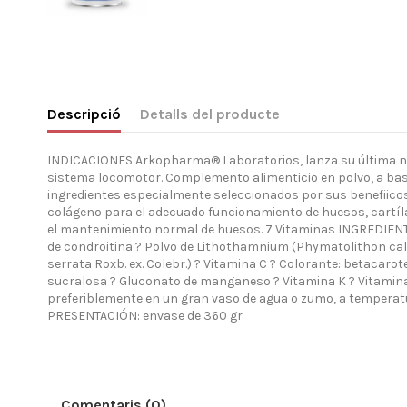
Descripció
Detalls del producte
INDICACIONES Arkopharma® Laboratorios, lanza su última no
sistema locomotor. Complemento alimenticio en polvo, a base
ingredientes especialmente seleccionados por sus benefiico
colágeno para el adecuado funcionamiento de huesos, cartílago
el mantenimiento normal de huesos. 7 Vitaminas INGREDIENTE
de condroitina ? Polvo de Lithothamnium (Phymatolithon calc
serrata Roxb. ex. Colebr.) ? Vitamina C ? Colorante: betacaro
sucralosa ? Gluconato de manganeso ? Vitamina K ? Vitamina D 
preferiblemente en un gran vaso de agua o zumo, a temperatur
PRESENTACIÓN: envase de 360 gr
Comentaris (0)