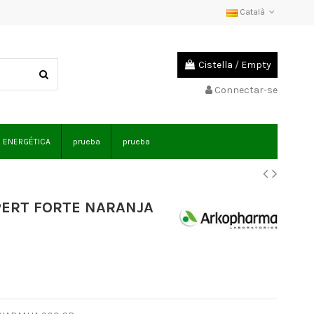
Català
Cistella
/
Empty
Connectar-se
 ENERGÉTICA
prueba
prueba
ERT FORTE NARANJA