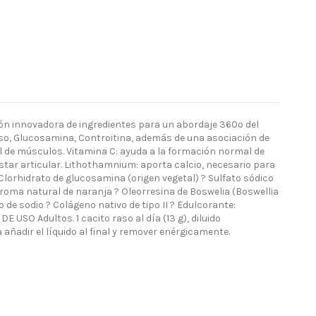
n innovadora de ingredientes para un abordaje 360º del
eso, Glucosamina, Controitina, además de una asociación de
 de músculos. Vitamina C: ayuda a la formación normal de
estar articular. Lithothamnium: aporta calcio, necesario para
orhidrato de glucosamina (origen vegetal) ? Sulfato sódico
roma natural de naranja ? Oleorresina de Boswelia (Boswellia
de sodio ? Colágeno nativo de tipo II ? Edulcorante:
USO Adultos. 1 cacito raso al día (13 g), diluido
ñadir el líquido al final y remover enérgicamente.