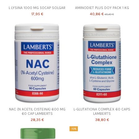
L LYSINA 1000 MG 50CAP SOLGAR
AMINODIET PLUS DOY PACK 1 KG
17,95 €
40,86 €
45,40 €
NAC (N ACETIL CISTEINA) 600 MG
L-GLUTATIONA COMPLEX 60 CAPS
60 CAP LAMBERTS
LAMBERTS
28,35 €
38,80 €
-10%