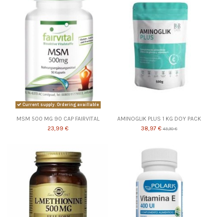
Current supply. Ordering availlable
MSM 500 MG 90 CAP FAIRVITAL
AMINOGLIK PLUS 1 KG DOY PACK
23,99 €
38,97 €
43,30 €