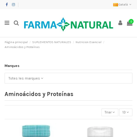
Català
0
Pàgina principal
SUPLEMENTOS NATURALES
Nutricion Esencial
Aminoácidos y Proteínas
Marques
Totes les marques
Aminoácidos y Proteínas
Triar
13