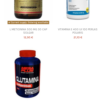
Current supply. Ordering availlable
L METIONINA 500 MG 30 CAP
VITAMINA E 400 UI 100 PERLAS
SOLGAR
POLARIS
12,95 €
21,10 €