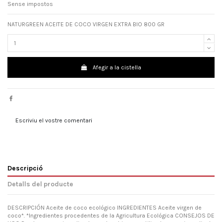
Sense impostos
NATURGREEN ACEITE DE COCO VIRGEN EXTRA BIO 800 GR
Afegir a la cistella
Escriviu el vostre comentari
Descripció
Detalls del producte
DESCRIPCIÓN Aceite de coco ecológico INGREDIENTES Aceite virgen de
coco*. *Ingredientes procedentes de la Agricultura Ecológica CONSEJOS DE