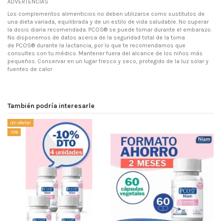
ADVERTENCIAS
Los complementos alimenticios no deben utilizarse como sustitutos de
una dieta variada, equilibrada y de un estilo de vida saludable. No superar
la dosis diaria recomendada.
PCOS®
se puede tomar durante el embarazo.
No disponemos de datos acerca de la seguridad total de la toma
de
PCOS® durante la lactancia,
por lo que te recomendamos que
consultes con tu médico. Mantener fuera del alcance de los niños más
pequeños. Conservar en un lugar fresco y seco, protegido de la luz solar y
fuentes de calor
También podría interesarle
¡En oferta!
-10%