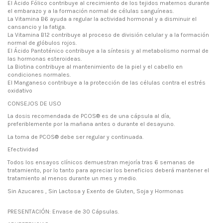
El
Ácido Fólico
contribuye al crecimiento de los tejidos maternos durante
el embarazo y a la formación normal de células sanguíneas.
La
Vitamina B6
ayuda a regular la actividad hormonal y a disminuir el
cansancio y la fatiga.
La
Vitamina B12
contribuye al proceso de división celular y a la formación
normal de glóbulos rojos.
El
Ácido Pantoténico
contribuye a la síntesis y al metabolismo normal de
las hormonas esteroideas.
La
Biotina
contribuye al mantenimiento de la piel y el cabello en
condiciones normales.
El
Manganeso
contribuye a la protección de las células contra el estrés
oxidativo
CONSEJOS DE USO
La dosis recomendada de
PCOS®
es de una cápsula al día,
preferiblemente por la mañana antes o durante el desayuno.
La toma de PCOS®
debe ser regular y continuada.
Efectividad
Todos los ensayos clínicos demuestran mejoría tras 6 semanas de
tratamiento, por lo tanto para apreciar los beneficios deberá mantener el
tratamiento al menos durante un mes y medio.
Sin Azucares , Sin Lactosa y Exento de Gluten, Soja y Hormonas
PRESENTACIÓN: Envase de 30 Cápsulas.