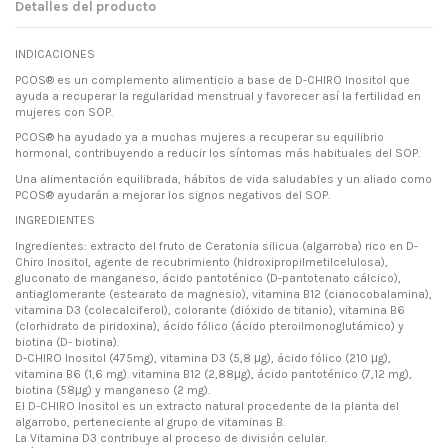
Detalles del producto
INDICACIONES
PCOS®
es un complemento alimenticio a base de
D-CHIRO Inositol
que
ayuda a recuperar la regularidad menstrual y favorecer así la fertilidad en
mujeres con SOP.
PCOS® ha ayudado ya a muchas mujeres a recuperar su equilibrio
hormonal, contribuyendo a reducir los síntomas más habituales del SOP.
Una alimentación equilibrada, hábitos de vida saludables y un aliado como
PCOS® ayudarán a mejorar los signos negativos del SOP.
INGREDIENTES
Ingredientes: extracto del fruto de Ceratonia silicua (algarroba) rico en D-
Chiro Inositol, agente de recubrimiento (hidroxipropilmetilcelulosa),
gluconato de manganeso, ácido pantoténico (D-pantotenato cálcico),
antiaglomerante (estearato de magnesio), vitamina B12 (cianocobalamina),
vitamina D3 (colecalciferol), colorante (dióxido de titanio), vitamina B6
(clorhidrato de piridoxina), ácido fólico (ácido pteroilmonoglutámico) y
biotina (D- biotina).
D‐CHIRO Inositol (475mg), vitamina D3 (5,8 μg), ácido fólico (210 μg),
vitamina B6 (1,6 mg). vitamina B12 (2,88μg), ácido pantoténico (7,12 mg),
biotina (58μg) y manganeso (2 mg).
El
D-CHIRO Inositol
es un extracto natural procedente de la planta del
algarrobo, perteneciente al grupo de vitaminas B.
La
Vitamina D3
contribuye al proceso de división celular.